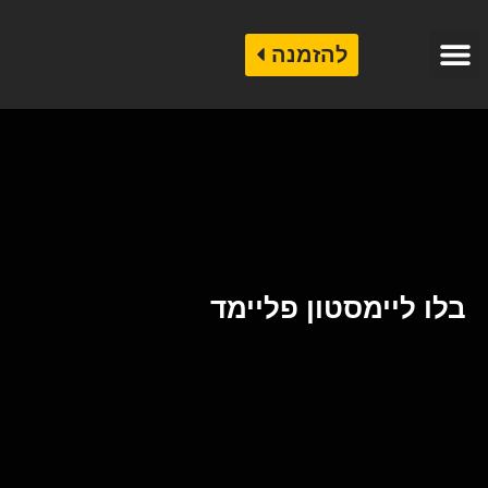
להזמנה
קטלוג אבן לחיפוי
קטלוג שיש לריצוף
שיש לחיפוי בניינים
בלו ליימסטון פליימד