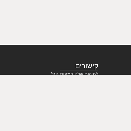
קישורים
למיקום שלנו במפות גוגל
לעמוד הפייסבוק שלנו
שיש למבנים וקירות חוץ
צור קשר
הצהרת נגישות ופרטיות