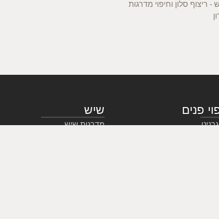
וי פנים
שיש
גרניט
מדרגות שיש
יש ואבן
ריצוף שיש
שיש ק.ד.מ – ייבוא שיש
מאמרים - אבן ושיש
חיפוי
שאלות נפוצות