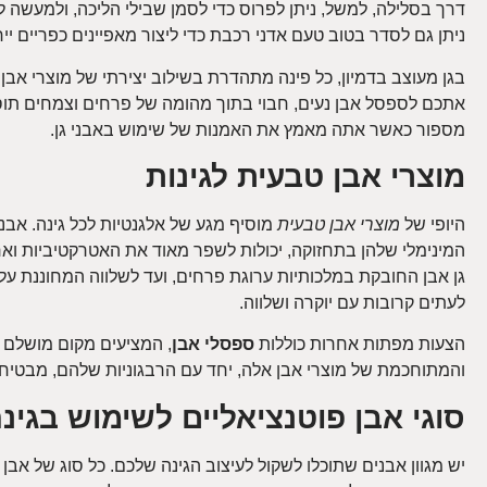
דרך בסלילה, למשל, ניתן לפרוס כדי לסמן שבילי הליכה, ולמעשה ל
ניתן גם לסדר בטוב טעם אדני רכבת כדי ליצור מאפיינים כפריים יי
בגן מעוצב בדמיון, כל פינה מתהדרת בשילוב יצירתי של מוצרי אבן
אתכם לספסל אבן נעים, חבוי בתוך מהומה של פרחים וצמחים ת
מספור כאשר אתה מאמץ את האמנות של שימוש באבני גן.
מוצרי אבן טבעית לגינות
היופי של
מוצרי אבן טבעית
מוסיף מגע של אלגנטיות לכל גינה. אבנים
המינימלי שלהן בתחזוקה, יכולות לשפר מאוד את האטרקטיביות וא
גן אבן החובקת במלכותיות ערוגת פרחים, ועד לשלווה המחוננת על 
לעתים קרובות עם יוקרה ושלווה.
הצעות מפתות אחרות כוללות
ספסלי אבן
, המציעים מקום מושלם 
והמתוחכמת של מוצרי אבן אלה, יחד עם הרבגוניות שלהם, מבטיח
סוגי אבן פוטנציאליים לשימוש בגי
יש מגוון אבנים שתוכלו לשקול לעיצוב הגינה שלכם. כל סוג של אבן 