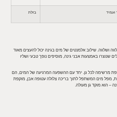
ועמיד
בזלת
ה ושלווה. שילוב אלמנטים של מים בגינה יכול להעצים מאוד
ים שנוצרו באמצעות אבני גינה, מוסיפים נופך טבעי ושליו
תוספת מרשימה לכל גן. יחד עם ההשפעה המרגיעה של המים, הם
ת, מפל מים המשתפל לתוך בריכה צלולה עטופה אבן, מוקפת
 – הוא מוקד גן מעולה.
גלות שלהם ובאריכות ימים. ספסלי אבן, העשויים מחומרים
. מגוון העיצוב שלהם – מהמינימליסטי ועד המורכב – מציע שפע