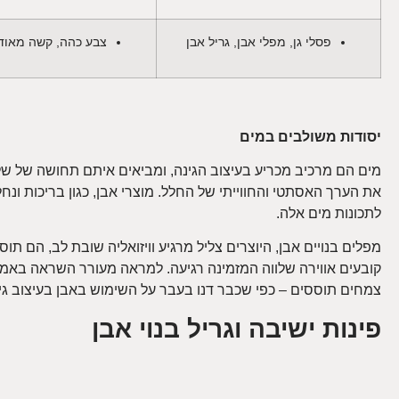
פסלי גן, מפלי אבן, גריל אבן
צבע כהה, קשה מאוד 
יסודות משולבים במים
מים הם מרכיב מכריע בעיצוב הגינה, ומביאים איתם תחושה של שלוו
את הערך האסתטי והחווייתי של החלל. מוצרי אבן, כגון בריכות ונחל
לתכונות מים אלה.
מפלים בנויים אבן, היוצרים צליל מרגיע וויזואליה שובת לב, הם 
קובעים אווירה שלווה המזמינה רגיעה. למראה מעורר השראה באמ
צמחים תוססים – כפי שכבר דנו בעבר על השימוש באבן בעיצוב גינה
פינות ישיבה וגריל בנוי אבן
ביצירת מקום מפלט נעים לגינה, מוצרי אבן מבריקים ביכולת ההסת
כגון גרניט או אבן גיר, מספקים אפשרויות ישיבה חזקות ומסוגננות