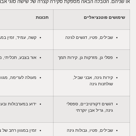
או שניהם. הטבלה הבאה מספקת סקירה קצרה של שישה סוגי אבנים
שימושים פוטנציאליים
תכונות
שבילים, פטיו, דגשים לגינה
קשה, עמיד, זמין במג
פסלי גן, מזרקות גן, קירות תמך
אור בצבע, תכליתי, מ
קירות גינה, אבני שביל,
מעולה לערימה, מגוון
שולחנות גינה
דגשים דקורטיביים, ספסלי
ידוע במערבולות ובעור
גינה, גריל אבן יוקרתי
שבילים, פטיו, גבולות גינה
זמין במגוון רחב של צ