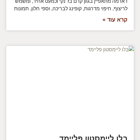
דארמה מתאפיין בגוון קרם בז' נקי וכמעט אחיד, ומשמש
לריצוף, חיפוי מדרגות, קופינג לבריכה, וספי חלון. תמונות
קרא עוד »
בלו ליימסטון פליימד